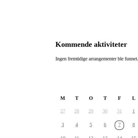
Kommende aktiviteter
Ingen fremtidige arrangementer ble funnet
August 2026
M
T
O
T
F
L
27
28
29
30
31
1
3
4
5
6
7
8