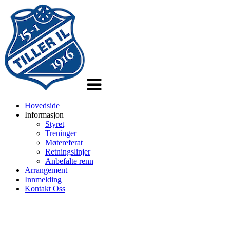
Veksle
navigasjon
Hovedside
Informasjon
Styret
Treninger
Møtereferat
Retningslinjer
Anbefalte renn
Arrangement
Innmelding
Kontakt Oss