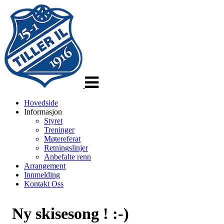
Veksle
navigasjon
Hovedside
Informasjon
Styret
Treninger
Møtereferat
Retningslinjer
Anbefalte renn
Arrangement
Innmelding
Kontakt Oss
Ny skisesong ! :-)