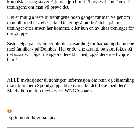
kombiskisko og staver. Gjerne kjøp brukt! Skøyteski kan lånes på
treningene om man vil prøve det.
Det er mulig å teste ut treningene noen ganger før man velger om
man blir med fast eller ikke. Det er også mulig å delta på kun
treninger etter snøen har kommet, eller kun en av ukas treninger for
din gruppe.
Siste helga på november blir det skisamling for barna/ungdommene
med familier - på Dombås. Her er det snøgaranti, og stort fokus på
det sosiale. Håper mange av dere blir med, også dere med yngre
barn!
ALLE invitasjoner til treninger, informasjon om renn og skisamlin
m.m. kommer i Spondgruppa til skisamarbeidet. Ikke med der?
Meld ditt barn inn med kode LWNGA snarest
Spør om du lurer på noe.