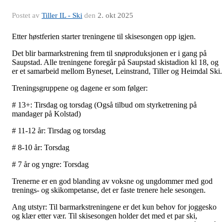
Postet av
Tiller IL - Ski
den
2. okt 2025
Etter høstferien starter treningene til skisesongen opp igjen.
Det blir barmarkstrening frem til snøproduksjonen er i gang på
Saupstad. Alle treningene foregår på Saupstad skistadion kl 18, og
er et samarbeid mellom Byneset, Leinstrand, Tiller og Heimdal Ski.
Treningsgruppene og dagene er som følger:
# 13+: Tirsdag og torsdag (Også tilbud om styrketrening på
mandager på Kolstad)
# 11-12 år: Tirsdag og torsdag
# 8-10 år: Torsdag
# 7 år og yngre: Torsdag
Trenerne er en god blanding av voksne og ungdommer med god
trenings- og skikompetanse, det er faste trenere hele sesongen.
Ang utstyr: Til barmarkstreningene er det kun behov for joggesko
og klær etter vær. Til skisesongen holder det med et par ski,